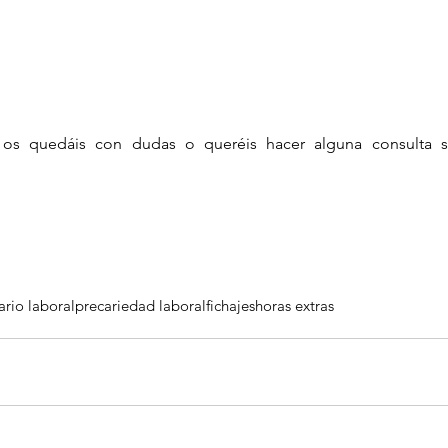
os quedáis con dudas o queréis hacer alguna consulta 
ario laboral
precariedad laboral
fichajes
horas extras