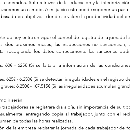
s esperados. Solo a través de la educación y la interiorización 
anzaremos un cambio. A mi juicio esto puede suponer un paso at
o basado en objetivos, donde se valore la productividad del em
tir de hoy entra en vigor el control de registro de la jornada la
s dos próximos meses, las inspecciones no sancionaran, a 
r recogiendo los datos correctamente las sanciones podrán
es: 60€ - 625€ (Si se falta a la información de las condicione
s: 625€ - 6.250€ (Si se detectan irregularidades en el registro de
graves: 6.250€ - 187.515€ (Si las irregularidades acumulan grand
mplir serán: 
 trabajadores se registrará día a día, sin importancia de su tipo
nsualmente, entregando copia al trabajador, junto con el reci
umen de todas las horas realizadas.  
ón de la empresa registrar la jornada de cada trabajador de f