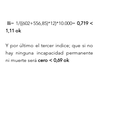
IIi
= 1/((602+556,85)*12)*10.000= 
0,719 < 
1,11 ok 
Y por último el tercer indice; que si no 
hay ninguna incapacidad permanente 
ni muerte será 
cero < 0,69 ok
En este caso podríamos solicitar la 
devolución del 5% de las cuotas totales 
por contingencias que serían las 
siguientes: